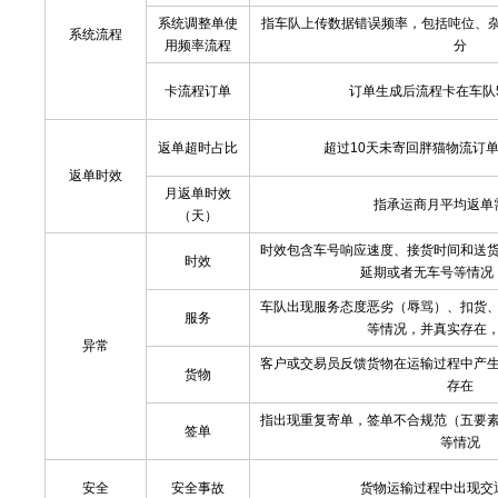
系统调整单使
指车队上传数据错误频率，包括吨位、杂
系统流程
用频率流程
分
卡流程订单
订单生成后流程卡在车队
返单超时占比
超过10天未寄回胖猫物流订单
返单时效
月返单时效
指承运商月平均返单
（天）
时效包含车号响应速度、接货时间和送
时效
延期或者无车号等情况
车队出现服务态度恶劣（辱骂）、扣货
服务
等情况，并真实存在
异常
客户或交易员反馈货物在运输过程中产
货物
存在
指出现重复寄单，签单不合规范（五要
签单
等情况
安全
安全事故
货物运输过程中出现交